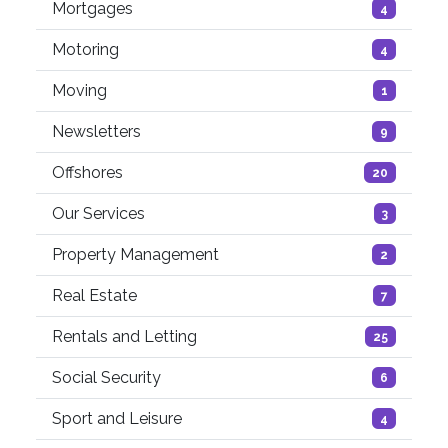
Mortgages
4
Motoring
4
Moving
1
Newsletters
9
Offshores
20
Our Services
3
Property Management
2
Real Estate
7
Rentals and Letting
25
Social Security
6
Sport and Leisure
4