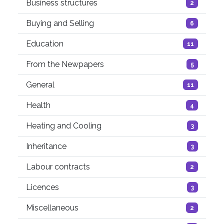
Business structures
2
Buying and Selling
6
Education
11
From the Newpapers
5
General
11
Health
4
Heating and Cooling
3
Inheritance
3
Labour contracts
2
Licences
3
Miscellaneous
2