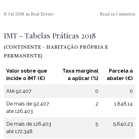
11 Jul 2018
in
Real Estate
Read in 1 minutes
IMT – Tabelas Práticas 2018
(CONTINENTE – HABITAÇÃO PRÓPRIA E
PERMANENTE)
Valor sobre que
Taxa marginal
Parcela a
incide o IMT (€)
a aplicar (%)
abater (€)
Até 92.407
0
0
De mais de 92.407
2
1.848,14
até 126.403
De mais de 126.403
5
5.640,23
até 172.348