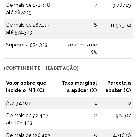
De mais de 172.348
7
9.087,19
até 287.213
De mais de 287.213
8
11.959,32
até 574.323
Superior a 574.323
Taxa Única de
6%
(CONTINENTE – HABITAÇÃO)
Valor sobre que
Taxa marginal
Parcela a
incide o IMT (€)
a aplicar (%)
abater (€)
Até 92.407
1
0
De mais de 92.407
2
924,07
até 126.403
De mais de 126.403
5
4.716,16