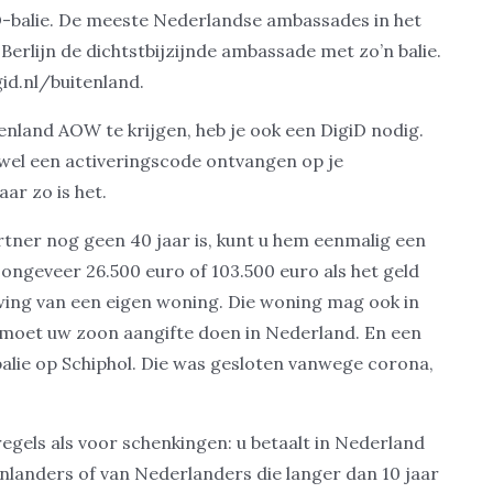
D-balie. De meeste Nederlandse ambassades in het
Berlijn de dichtstbijzijnde ambassade met zo’n balie.
gid.nl/buitenland.
nland AOW te krijgen, heb je ook een DigiD nodig.
 wel een activeringscode ontvangen op je
ar zo is het.
artner nog geen 40 jaar is, kunt u hem eenmalig een
 ongeveer 26.500 euro of 103.500 euro als het geld
ing van een eigen woning. Die woning mag ook in
ng moet uw zoon aangifte doen in Nederland. En een
balie op Schiphol. Die was gesloten vanwege corona,
egels als voor schenkingen: u betaalt in Nederland
enlanders of van Nederlanders die langer dan 10 jaar