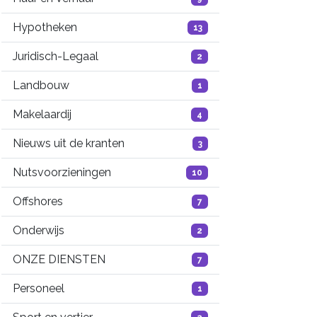
Hypotheken
13
Juridisch-Legaal
2
Landbouw
1
Makelaardij
4
Nieuws uit de kranten
3
Nutsvoorzieningen
10
Offshores
7
Onderwijs
2
ONZE DIENSTEN
7
Personeel
1