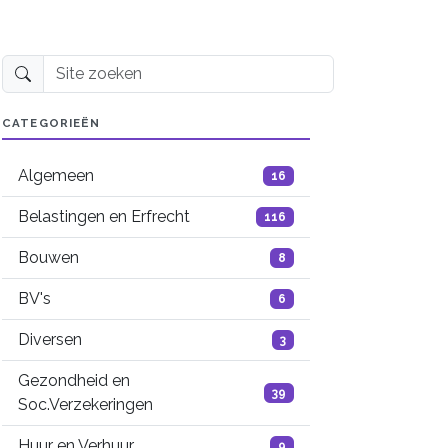
Site zoeken
CATEGORIEËN
Algemeen
16
Belastingen en Erfrecht
116
Bouwen
8
BV's
6
Diversen
3
Gezondheid en
39
Soc.Verzekeringen
Huur en Verhuur
9