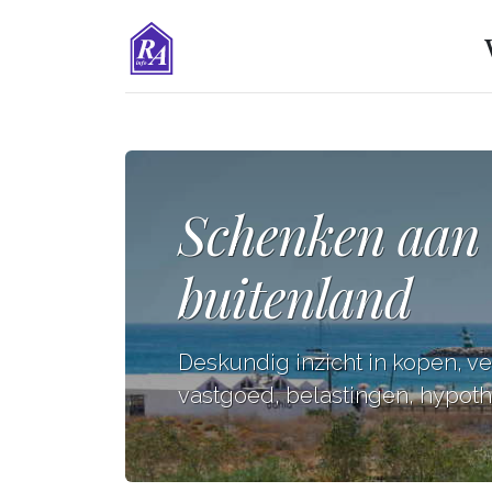
Schenken aan 
buitenland
Deskundig inzicht in kopen, v
vastgoed, belastingen, hypothe