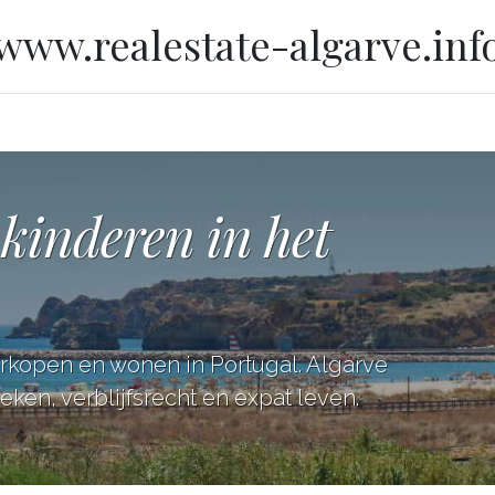
www.realestate-algarve.inf
kinderen in het
erkopen en wonen in Portugal. Algarve
ken, verblijfsrecht en expat leven.