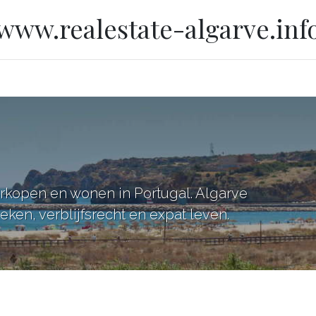
www.realestate-algarve.inf
erkopen en wonen in Portugal. Algarve
ken, verblijfsrecht en expat leven.