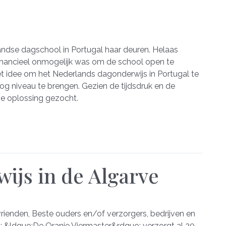
ndse dagschool in Portugal haar deuren. Helaas
inancieel onmogelijk was om de school open te
t idee om het Nederlands dagonderwijs in Portugal te
og niveau te brengen. Gezien de tijdsdruk en de
ve oplossing gezocht.
ijs in de Algarve
 vrienden, Beste ouders en/of verzorgers, bedrijven en
n: &ldquo;De Oranje Viermaster&rdquo; verzorgt al 20