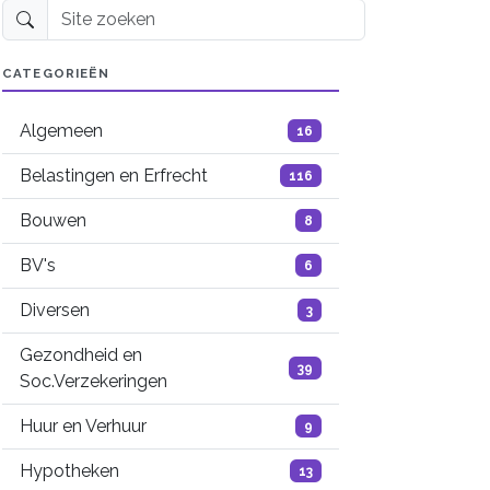
Site zoeken
CATEGORIEËN
Algemeen
16
Belastingen en Erfrecht
116
Bouwen
8
BV's
6
Diversen
3
Gezondheid en
39
Soc.Verzekeringen
Huur en Verhuur
9
Hypotheken
13