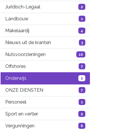
Juridisch-Legaal
2
Landbouw
1
Makelaardij
4
Nieuws uit de kranten
3
Nutsvoorzieningen
10
Offshores
7
Onderwijs
2
ONZE DIENSTEN
7
Personeel
1
Sport en vertier
2
Vergunningen
6