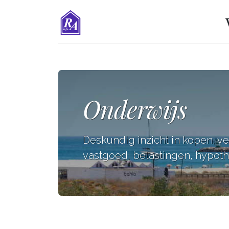
Onderwijs
Deskundig inzicht in kopen, v
vastgoed, belastingen, hypothe