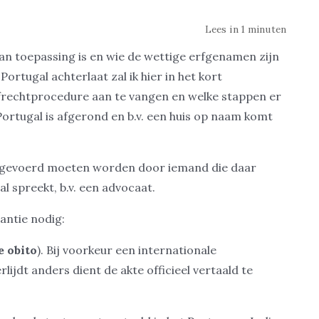
Lees in 1 minuten
van toepassing is en wie de wettige erfgenamen zijn
ortugal achterlaat zal ik hier in het kort
frechtprocedure aan te vangen en welke stappen er
 Portugal is afgerond en b.v. een huis op naam komt
uitgevoerd moeten worden door iemand die daar
l spreekt, b.v. een advocaat.
antie nodig:
e obito
). Bij voorkeur een internationale
lijdt anders dient de akte officieel vertaald te