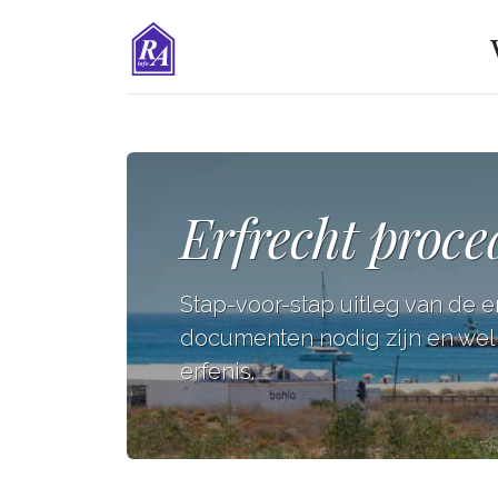
Erfrecht proce
Stap-voor-stap uitleg van de e
documenten nodig zijn en wel
erfenis.