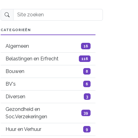
Site zoeken
CATEGORIEËN
Algemeen
16
Belastingen en Erfrecht
116
Bouwen
8
BV's
6
Diversen
3
Gezondheid en
39
Soc.Verzekeringen
Huur en Verhuur
9