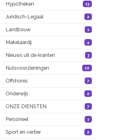
Hypotheken
13
Juridisch-Legaal
2
Landbouw
1
Makelaardij
4
Nieuws uit de kranten
3
Nutsvoorzieningen
10
Offshores
7
Onderwijs
2
ONZE DIENSTEN
7
Personeel
1
Sport en vertier
2