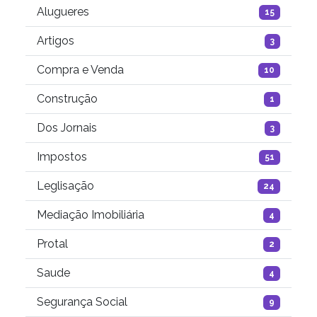
Alugueres
15
Artigos
3
Compra e Venda
10
Construção
1
Dos Jornais
3
Impostos
51
Leglisação
24
Mediação Imobiliária
4
Protal
2
Saude
4
Segurança Social
9