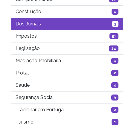
Construção
1
Dos Jornais
3
Impostos
51
Leglisação
24
Mediação Imobiliária
4
Protal
2
Saude
4
Segurança Social
9
Trabalhar em Portugal
2
Turismo
1