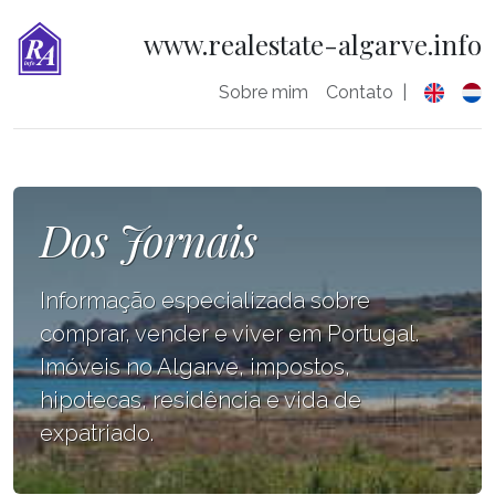
www.realestate-algarve.info
Sobre mim
Contato
|
Dos Jornais
Informação especializada sobre
comprar, vender e viver em Portugal.
Imóveis no Algarve, impostos,
hipotecas, residência e vida de
expatriado.