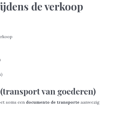
tijdens de verkoop
verkoop
)
s)
 (transport van goederen)
oet soms een
documento de transporte
aanwezig