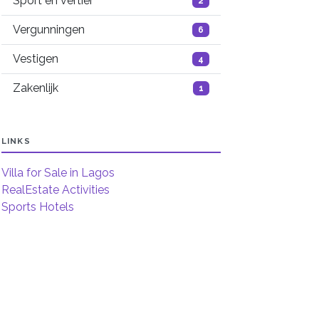
Sport en vertier
2
Vergunningen
6
Vestigen
4
Zakenlijk
1
LINKS
Villa for Sale in Lagos
RealEstate Activities
Sports Hotels