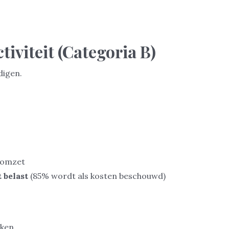
tiviteit (Categoria B)
digen.
 omzet
 belast
(85% wordt als kosten beschouwd)
kken