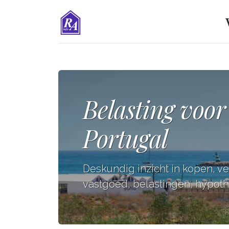
Belasting voor
Portugal
Deskundig inzicht in kopen, v
vastgoed, belastingen, hypothe