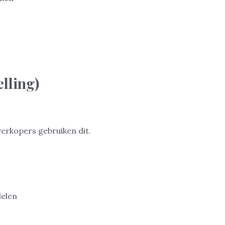
elling)
erkopers gebruiken dit.
delen