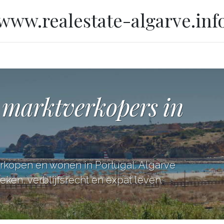
www.realestate-algarve.inf
 marktverkopers in
erkopen en wonen in Portugal. Algarve
ken, verblijfsrecht en expat leven.