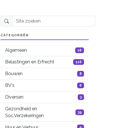
Site zoeken
CATEGORIEËN
Algemeen
16
Belastingen en Erfrecht
116
Bouwen
8
BV's
6
Diversen
3
Gezondheid en
39
Soc.Verzekeringen
Huur en Verhuur
9