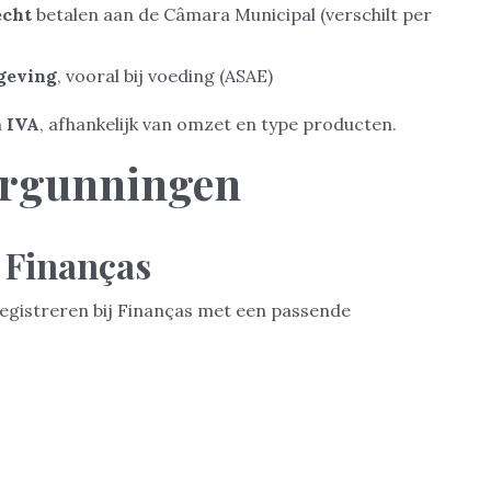
echt
betalen aan de Câmara Municipal (verschilt per
geving
, vooral bij voeding (ASAE)
n
IVA
, afhankelijk van omzet en type producten.
vergunningen
j Finanças
registreren bij Finanças met een passende