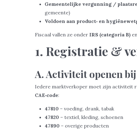
Gemeentelijke vergunning / plaatsr
gemeente)
Voldoen aan product‑ en hygiënewet
Fiscaal vallen ze onder
IRS (categoria B)
e
1. Registratie & 
A. Activiteit openen bi
Iedere marktverkoper moet zijn activiteit 
CAE‑code
:
47810
– voeding, drank, tabak
47820
– textiel, kleding, schoenen
47890
– overige producten