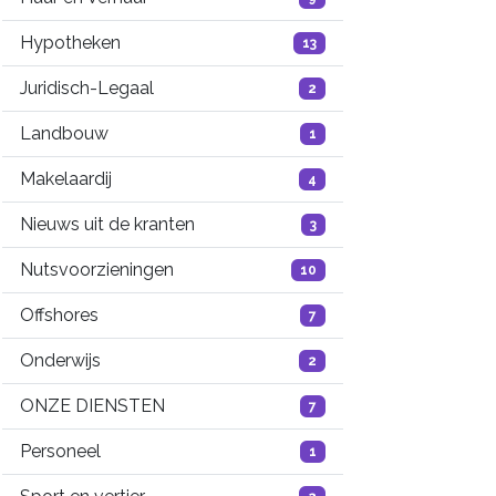
Hypotheken
13
Juridisch-Legaal
2
Landbouw
1
Makelaardij
4
Nieuws uit de kranten
3
Nutsvoorzieningen
10
Offshores
7
Onderwijs
2
ONZE DIENSTEN
7
Personeel
1