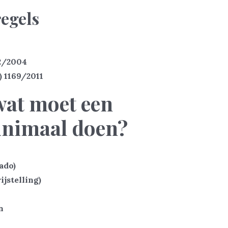
egels
2/2004
 1169/2011
wat moet een
inimaal doen?
ado)
ijstelling)
n