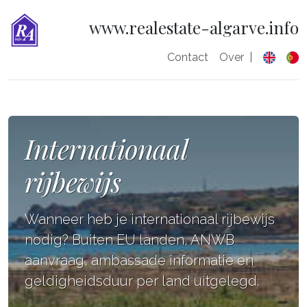
www.realestate-algarve.info
Contact
Over
|
Internationaal
rijbewijs
Wanneer heb je internationaal rijbewijs
nodig? Buiten EU landen, ANWB
aanvraag, ambassade informatie en
geldigheidsduur per land uitgelegd.