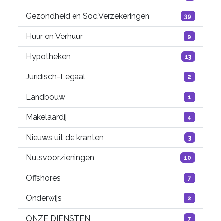
Gezondheid en Soc.Verzekeringen
39
Huur en Verhuur
9
Hypotheken
13
Juridisch-Legaal
2
Landbouw
1
Makelaardij
4
Nieuws uit de kranten
3
Nutsvoorzieningen
10
Offshores
7
Onderwijs
2
ONZE DIENSTEN
7