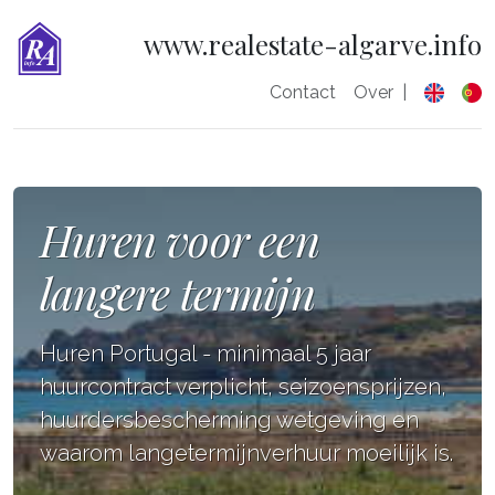
www.realestate-algarve.info
Contact
Over
|
Huren voor een
langere termijn
Huren Portugal - minimaal 5 jaar
huurcontract verplicht, seizoensprijzen,
huurdersbescherming wetgeving en
waarom langetermijnverhuur moeilijk is.