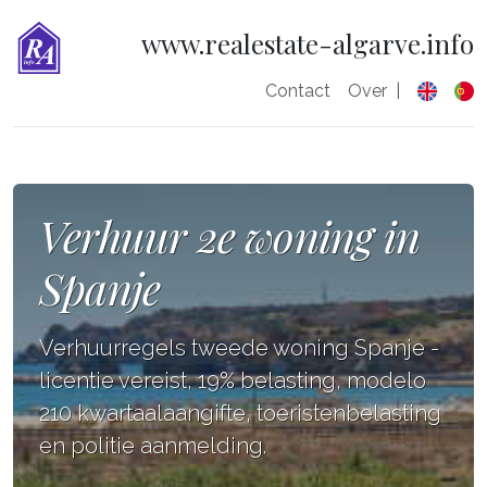
www.realestate-algarve.info
Contact
Over
|
Verhuur 2e woning in
Spanje
Verhuurregels tweede woning Spanje -
licentie vereist, 19% belasting, modelo
210 kwartaalaangifte, toeristenbelasting
en politie aanmelding.