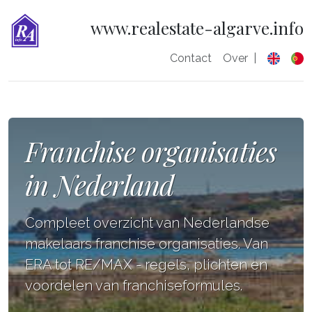
www.realestate-algarve.info
Contact
Over
|
Franchise organisaties
in Nederland
Compleet overzicht van Nederlandse
makelaars franchise organisaties. Van
ERA tot RE/MAX - regels, plichten en
voordelen van franchiseformules.