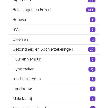
Belastingen en Erfrecht
116
Bouwen
8
BV's
6
Diversen
3
Gezondheid en Soc.Verzekeringen
39
Huur en Verhuur
9
Hypotheken
13
Juridisch-Legaal
2
Landbouw
1
Makelaardij
4