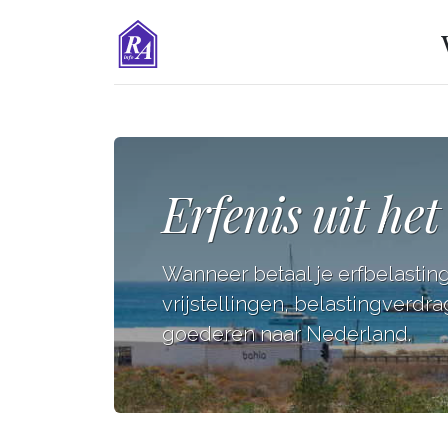
Erfenis uit he
Wanneer betaal je erfbelasting
vrijstellingen, belastingverdr
goederen naar Nederland.