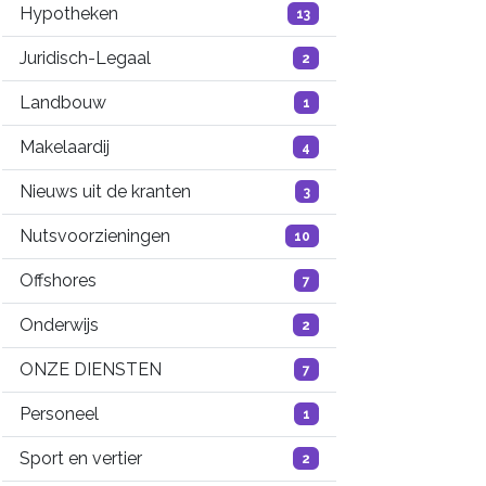
Hypotheken
13
Juridisch-Legaal
2
Landbouw
1
Makelaardij
4
Nieuws uit de kranten
3
Nutsvoorzieningen
10
Offshores
7
Onderwijs
2
ONZE DIENSTEN
7
Personeel
1
Sport en vertier
2