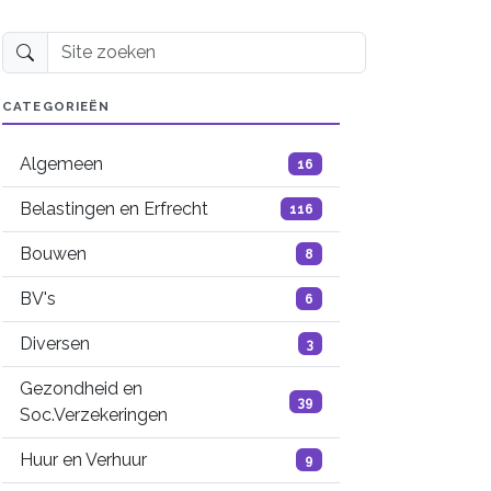
Site zoeken
CATEGORIEËN
Algemeen
16
Belastingen en Erfrecht
116
Bouwen
8
BV's
6
Diversen
3
Gezondheid en
39
Soc.Verzekeringen
Huur en Verhuur
9