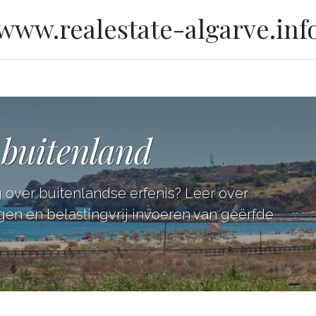
www.realestate-algarve.inf
t buitenland
 over buitenlandse erfenis? Leer over
agen en belastingvrij invoeren van geërfde