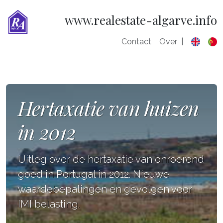
www.realestate-algarve.info
Contact
Over
|
Hertaxatie van huizen
in 2012
Uitleg over de hertaxatie van onroerend
goed in Portugal in 2012. Nieuwe
waardebepalingen en gevolgen voor
IMI belasting.