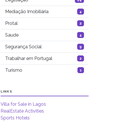
Mediação Imobiliária
4
Protal
2
Saude
4
Segurança Social
9
Trabalhar em Portugal
2
Turismo
1
LINKS
Villa for Sale in Lagos
RealEstate Activities
Sports Hotels