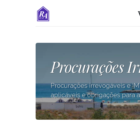
Procurações Ir
Procurações irrevogáveis e IMT
aplicáveis e obrigações para 