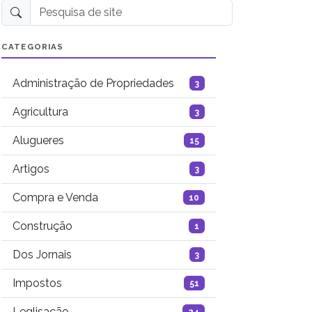
Pesquisa de site
CATEGORIAS
Administração de Propriedades
3
Agricultura
3
Alugueres
15
Artigos
3
Compra e Venda
10
Construção
1
Dos Jornais
3
Impostos
51
Leglisação
24