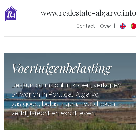
www.realestate-algarve.info
Contact
Over
|
Voertuigenbelasting
Deskundig inzicht in kopen, verkopen
en wonen in Portugal. Algarve
vastgoed, belastingen, hypotheken,
verblijfsrecht en expat leven.