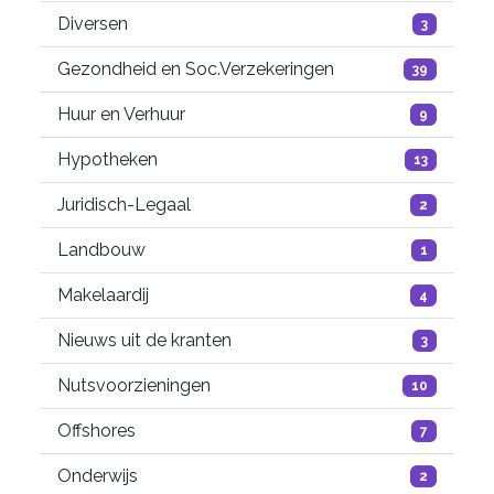
Diversen
3
Gezondheid en Soc.Verzekeringen
39
Huur en Verhuur
9
Hypotheken
13
Juridisch-Legaal
2
Landbouw
1
Makelaardij
4
Nieuws uit de kranten
3
Nutsvoorzieningen
10
Offshores
7
Onderwijs
2