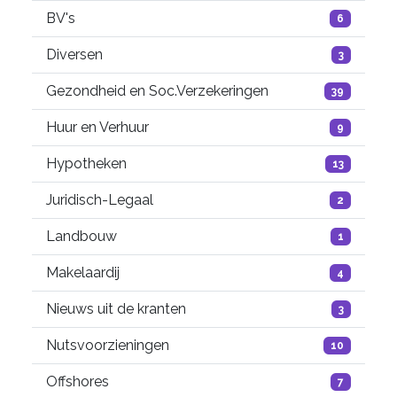
BV's
6
Diversen
3
Gezondheid en Soc.Verzekeringen
39
Huur en Verhuur
9
Hypotheken
13
Juridisch-Legaal
2
Landbouw
1
Makelaardij
4
Nieuws uit de kranten
3
Nutsvoorzieningen
10
Offshores
7