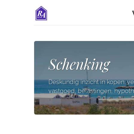
Schenking
Deskundig inzicht in kopen, v
vastgoed, belastingen, hypothe