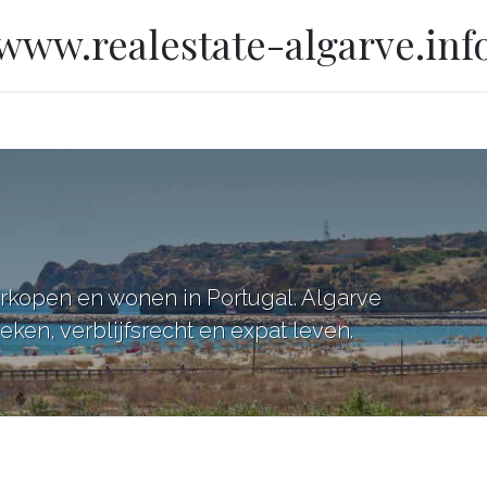
www.realestate-algarve.inf
erkopen en wonen in Portugal. Algarve
ken, verblijfsrecht en expat leven.