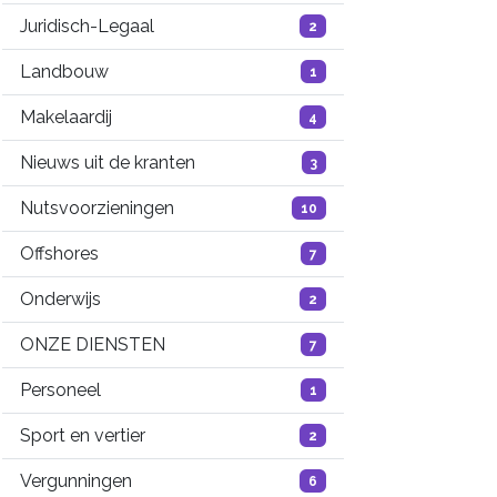
Juridisch-Legaal
2
Landbouw
1
Makelaardij
4
Nieuws uit de kranten
3
Nutsvoorzieningen
10
Offshores
7
Onderwijs
2
ONZE DIENSTEN
7
Personeel
1
Sport en vertier
2
Vergunningen
6