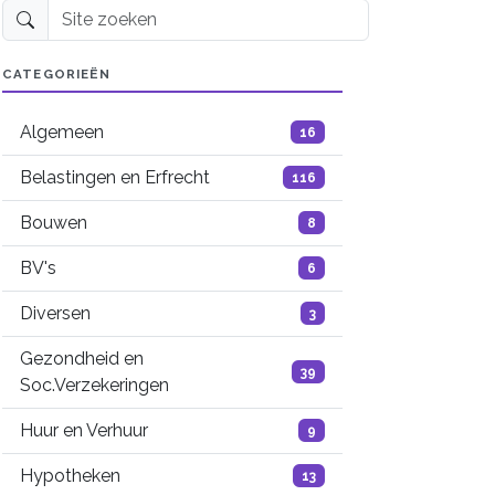
Site zoeken
CATEGORIEËN
Algemeen
16
Belastingen en Erfrecht
116
Bouwen
8
BV's
6
Diversen
3
Gezondheid en
39
Soc.Verzekeringen
Huur en Verhuur
9
Hypotheken
13