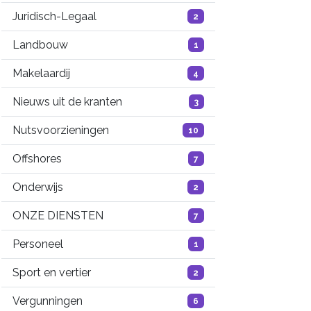
Juridisch-Legaal
2
Landbouw
1
Makelaardij
4
Nieuws uit de kranten
3
Nutsvoorzieningen
10
Offshores
7
Onderwijs
2
ONZE DIENSTEN
7
Personeel
1
Sport en vertier
2
Vergunningen
6