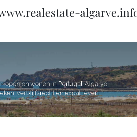
www.realestate-algarve.inf
erkopen en wonen in Portugal. Algarve
ken, verblijfsrecht en expat leven.