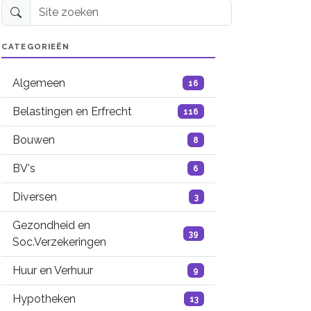
Site zoeken
CATEGORIEËN
Algemeen
16
Belastingen en Erfrecht
116
Bouwen
8
BV's
6
Diversen
3
Gezondheid en
39
Soc.Verzekeringen
Huur en Verhuur
9
Hypotheken
13