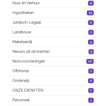
Huur en Verhuur
9
Hypotheken
13
Juridisch-Legaal
2
Landbouw
1
Makelaardij
4
Nieuws uit de kranten
3
Nutsvoorzieningen
10
Offshores
7
Onderwijs
2
ONZE DIENSTEN
7
Personeel
1