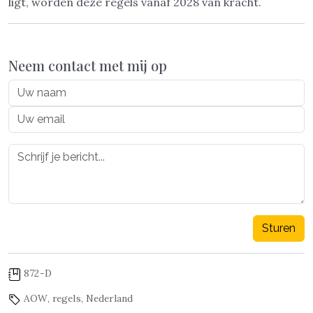
ligt, worden deze regels vanaf 2028 van kracht.
Neem contact met mij op
Sturen
872-D
AOW
,
regels
,
Nederland