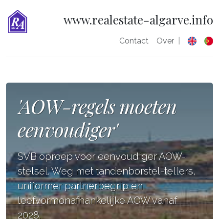
www.realestate-algarve.info
Contact
Over
|
'AOW-regels moeten
eenvoudiger'
SVB oproep voor eenvoudiger AOW-
stelsel. Weg met tandenborstel-tellers,
uniformer partnerbegrip en
leefvormonafhankelijke AOW vanaf
2028.