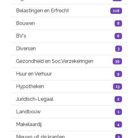
Belastingen en Erfrecht
116
Bouwen
8
BV's
6
Diversen
3
Gezondheid en Soc.Verzekeringen
39
Huur en Verhuur
9
Hypotheken
13
Juridisch-Legaal
2
Landbouw
1
Makelaardij
4
Nieuws uit de kranten
3