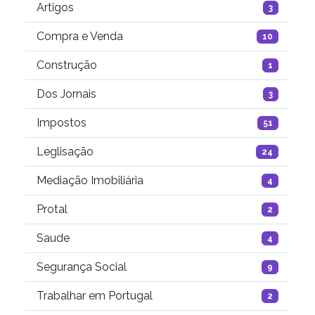
Artigos
3
Compra e Venda
10
Construção
1
Dos Jornais
3
Impostos
51
Leglisação
24
Mediação Imobiliária
4
Protal
2
Saude
4
Segurança Social
9
Trabalhar em Portugal
2