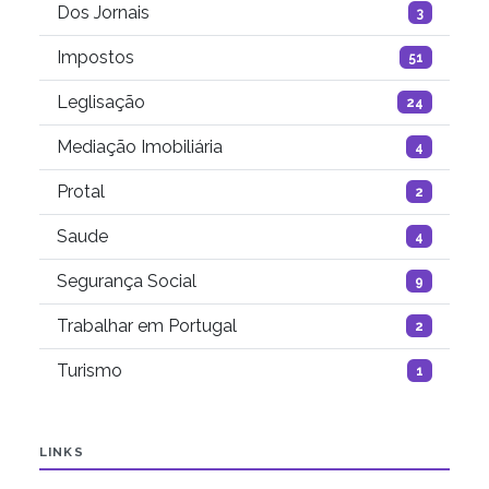
Dos Jornais
3
Impostos
51
Leglisação
24
Mediação Imobiliária
4
Protal
2
Saude
4
Segurança Social
9
Trabalhar em Portugal
2
Turismo
1
LINKS