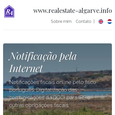
www.realestate-algarve.info
Sobre mim
Contato
|
Notificação pela
Internet
Notificações fiscais online pelo fisco
português. Digitalização das
comunicações da DGCI para IRS e
outras obrigações fiscais.