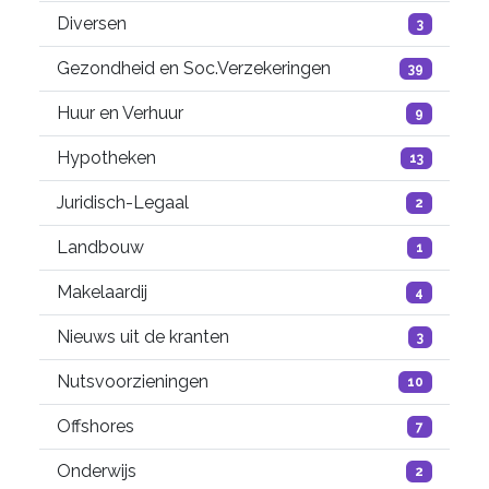
Diversen
3
Gezondheid en Soc.Verzekeringen
39
Huur en Verhuur
9
Hypotheken
13
Juridisch-Legaal
2
Landbouw
1
Makelaardij
4
Nieuws uit de kranten
3
Nutsvoorzieningen
10
Offshores
7
Onderwijs
2