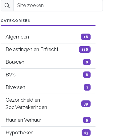
Site zoeken
CATEGORIEËN
Algemeen
16
Belastingen en Erfrecht
116
Bouwen
8
BV's
6
Diversen
3
Gezondheid en
39
Soc.Verzekeringen
Huur en Verhuur
9
Hypotheken
13