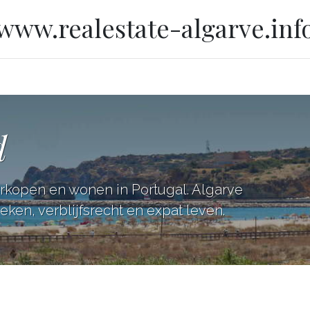
www.realestate-algarve.inf
d
erkopen en wonen in Portugal. Algarve
ken, verblijfsrecht en expat leven.