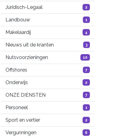
Juridisch-Legaal
2
Landbouw
1
Makelaardij
4
Nieuws uit de kranten
3
Nutsvoorzieningen
10
Offshores
7
Onderwijs
2
ONZE DIENSTEN
7
Personeel
1
Sport en vertier
2
Vergunningen
6