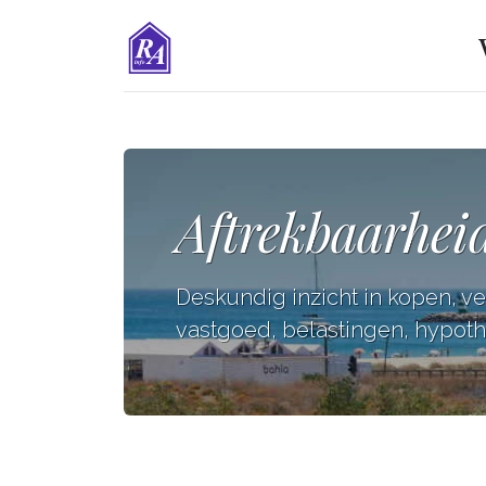
Aftrekbaarhei
Deskundig inzicht in kopen, v
vastgoed, belastingen, hypothe